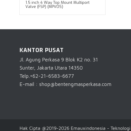
1.5 inch 4 Way Top Mount Multiport
Valve (FSP) (MPV05)
KANTOR PUSAT
Jl. Agung Perkasa 9 Blok K2 no. 31
Sunter, Jakarta Utara 14350
Telp.+62-21-6583-6677
E-mail : shop@bentengmasperkasa.com
Hak Cipta @2019-2026 Emauxindonesia - Teknologi 